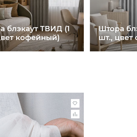
а блэкаут ТВИД (1
Штора бл
 цвет кофейный)
шт., цвет