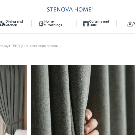
Dining and
Home
Curtains and
S
kitchen
furnishings
Tulle
экаут ТВИД (1 шт., цвет серо-зеленый)