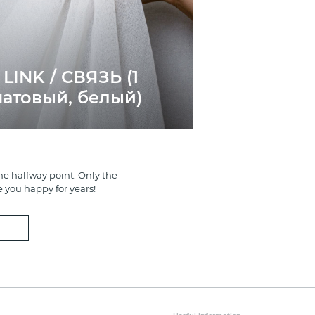
LINK / СВЯЗЬ (1
матовый, белый)
e halfway point. Only the
e you happy for years!