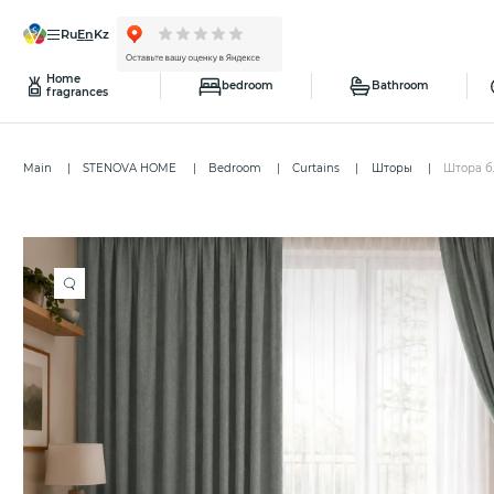
ru
en
kz
Home
bedroom
Bathroom
fragrances
Main
STENOVA HOME
Bedroom
Curtains
Шторы
Штора бл