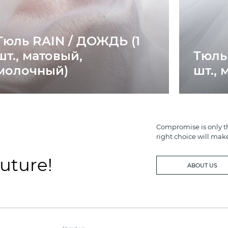
Тюль RAIN / ДОЖДЬ (1
шт., матовый,
Тюль 
молочный)
шт., 
Compromise is only th
right choice will mak
future!
ABOUT US