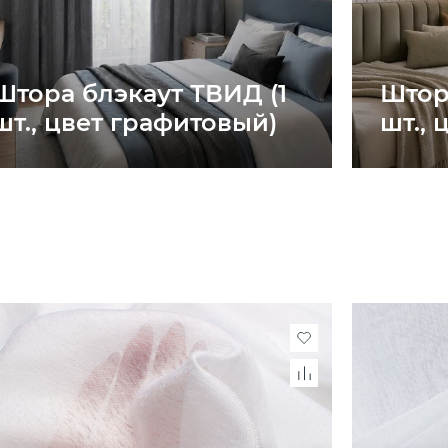
Штора блэкаут ТВИД (1
Штор
шт., цвет графитовый)
шт.,