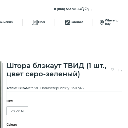
8 (800) 533-98-23
Where to
ouvenirs
Oboi
Laminat
buy
Штора блэкаут ТВИД (1 шт.,
цвет серо-зеленый)
15824
Полиэстер
250 г/м2
Article:
Material:
Density:
Size:
2 х 2,8 м
Colour: