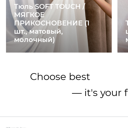
Тюль SOFT TOUCH /
МЯГКОЕ
ПРИКОСНОВЕНИЕ (1
шт., матовый,
молочный)
Choose best
— it's your 